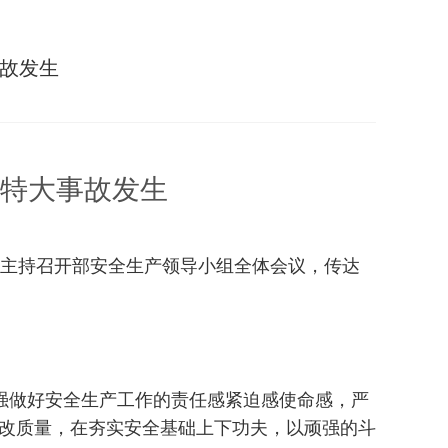
事故发生
重特大事故发生
平主持召开部安全生产领导小组全体会议，传达
做好安全生产工作的责任感紧迫感使命感，严
整改质量，在夯实安全基础上下功夫，以顽强的斗