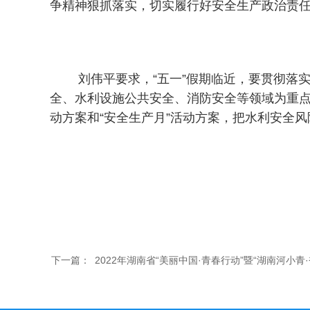
争精神狠抓落实，切实履行好安全生产政治责
刘伟平要求，“五一”假期临近，要贯彻落实
全、水利设施公共安全、消防安全等领域为重点
动方案和“安全生产月”活动方案，把水利安全
下一篇：
2022年湖南省“美丽中国·青春行动”暨“湖南河小