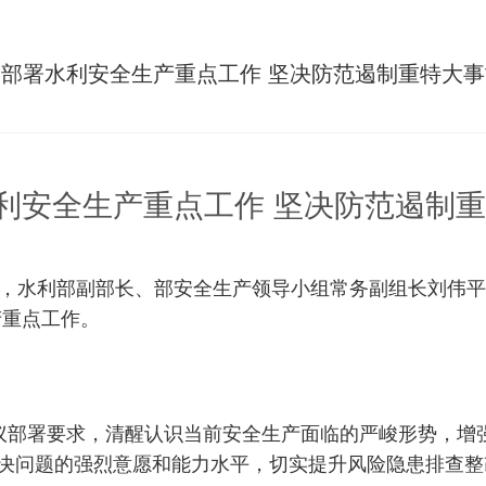
部署水利安全生产重点工作 坚决防范遏制重特大
利安全生产重点工作 坚决防范遏制
日，水利部副部长、部安全生产领导小组常务副组长刘伟
产重点工作。
署要求，清醒认识当前安全生产面临的严峻形势，增强
解决问题的强烈意愿和能力水平，切实提升风险隐患排查