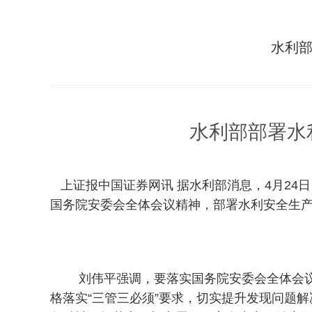
水利部
水利部部署水
上证报中国证券网讯 据水利部消息，4月24
国务院安委会全体会议精神，部署水利安全生
刘伟平强调，要落实国务院安委会全体会议部
格落实“三管三必须”要求，切实提升发现问题