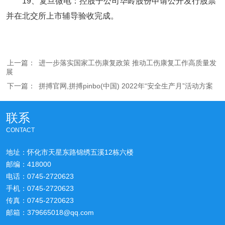
19、复旦微电：控股子公司华岭股份申请公开发行股票
并在北交所上市辅导验收完成。
上一篇：
进一步落实国家工伤康复政策 推动工伤康复工作高质量发
展
下一篇：
拼搏官网,拼搏pinbo(中国) 2022年“安全生产月”活动方案
联系
CONTACT
地址：怀化市天星东路锦绣五溪12栋六楼
邮编：418000
电话：0745-2720623
手机：0745-2720623
传真：0745-2720623
邮箱：379665018@qq.com