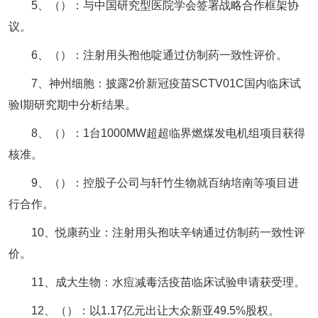
5、（）：与中国研究型医院学会签署战略合作框架协
议。
6、（）：注射用头孢他啶通过仿制药一致性评价。
7、神州细胞：披露2价新冠疫苗SCTV01C国内临床试
验I期研究期中分析结果。
8、（）：1台1000MW超超临界燃煤发电机组项目获得
核准。
9、（）：控股子公司与轩竹生物就百纳培南等项目进
行合作。
10、悦康药业：注射用头孢呋辛钠通过仿制药一致性评
价。
11、成大生物：水痘减毒活疫苗临床试验申请获受理。
12、（）：以1.17亿元出让大众新亚49.5%股权。