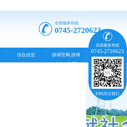
全国服务热线
0745-2720623
全国服务热线
0745-2720623
综合信息
拼搏官网,拼搏
pinbo(中国)
扫码关注我们