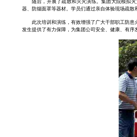
随后，开展了疏散和灭火演练。集团大院模拟火
器、防烟面罩等器材。学员们通过亲自体验现场疏散
此次培训和演练，有效增强了广大干部职工防患
发生提供了有力保障，为集团公司安全、健康、有序