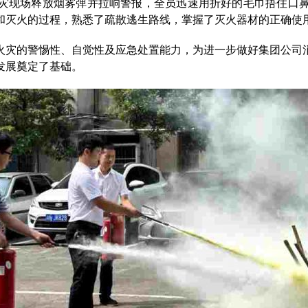
灾现场释放烟雾弹并拉响警报，全员迅速用折好的毛巾捂住口
和灭火的过程，熟悉了疏散逃生路线，掌握了灭火器材的正确使
火灾的警惕性、自觉性及应急处置能力，为进一步做好集团公司
发展奠定了基础。