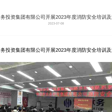
务投资集团有限公司开展2023年度消防安全培训
2023-07-08
务投资集团有限公司开展2023年度消防安全培训