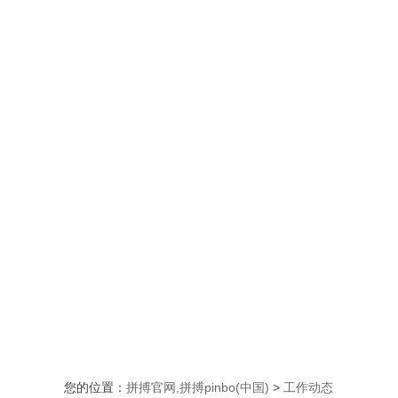
您的位置：
拼搏官网,拼搏pinbo(中国)
>
工作动态