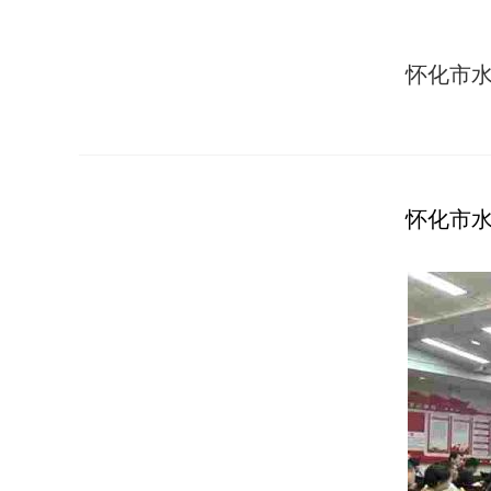
怀化市水
怀化市水