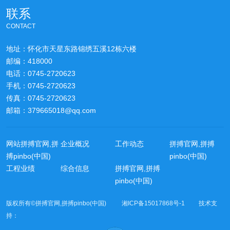
联系
CONTACT
地址：怀化市天星东路锦绣五溪12栋六楼
邮编：418000
电话：0745-2720623
手机：0745-2720623
传真：0745-2720623
邮箱：379665018@qq.com
网站拼搏官网,拼
企业概况
工作动态
拼搏官网,拼搏
搏pinbo(中国)
pinbo(中国)
工程业绩
综合信息
拼搏官网,拼搏
pinbo(中国)
版权所有©拼搏官网,拼搏pinbo(中国) 湘ICP备15017868号-1 技术支
持：