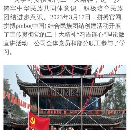
铸牢中华民族共同体意识，积极培育民族
团结进步意识
。
2023年3月17日，拼搏官网,
拼搏pinbo(中国) 结合民族团结创建活动开展
了宣传贯彻党的二十大精神“习语连心”理论微
宣讲活动，公司全体党员和部分职工参与了学
习。