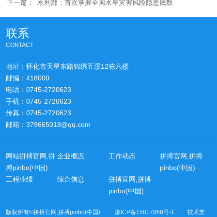
下一篇：
水利部：首次掌握全国水旱灾害风险隐患底数
联系
CONTACT
地址：怀化市天星东路锦绣五溪12栋六楼
邮编：418000
电话：0745-2720623
手机：0745-2720623
传真：0745-2720623
邮箱：379665018@qq.com
网站拼搏官网,拼
企业概况
工作动态
拼搏官网,拼搏
搏pinbo(中国)
pinbo(中国)
工程业绩
综合信息
拼搏官网,拼搏
pinbo(中国)
版权所有©拼搏官网,拼搏pinbo(中国) 湘ICP备15017868号-1 技术支