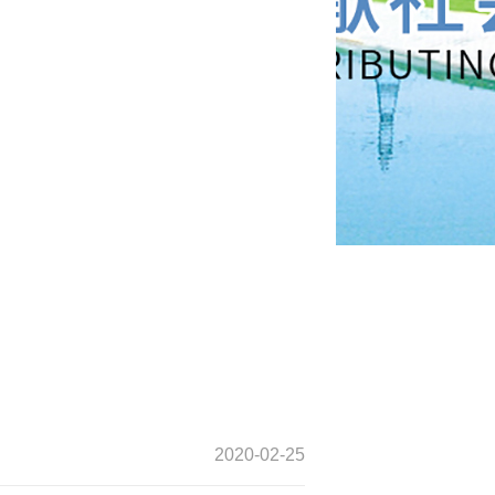
2020-02-25