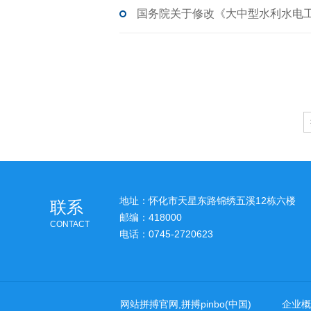
国务院关于修改《大中型水利水电工
地址：怀化市天星东路锦绣五溪12栋六楼
联系
邮编：418000
CONTACT
电话：0745-2720623
网站拼搏官网,拼搏pinbo(中国)
企业概