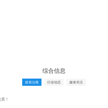
综合信息
政策法规
行业动态
媒体关注
这里！